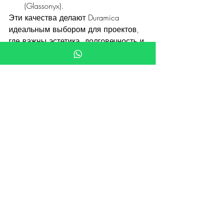
(Glassonyx).
Эти качества делают Duramica 
идеальным выбором для проектов, 
где важны эстетика, долговечность и 
практичность.
Заключение
Мрамор — это не просто 
строительный материал, а символ 