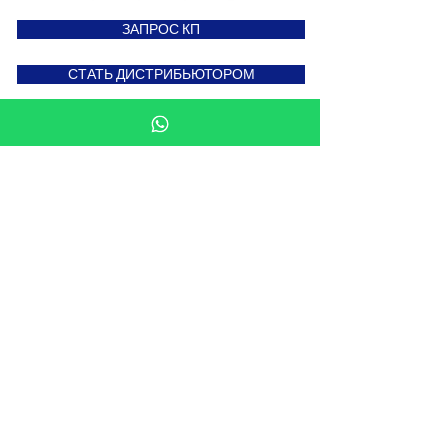
ЗАПРОС КП
СТАТЬ ДИСТРИБЬЮТОРОМ
Подпишитесь на новости
Введите свой e-mail здесь
Подписаться сейчас
Мы в: