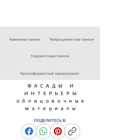
Каменные панели
Фиброцементные панели
Терракотовые панели
Крупноформатный керамогранит
ФАСАДЫ И
ИНТЕРЬЕРЫ
Архитектурно-
Второго номе
облицовочные
строительная премия
архитектурно-
материалы
Дом Года 2007
строительного
ПОДЕЛИТЕСЬ В:
журнала “Made i