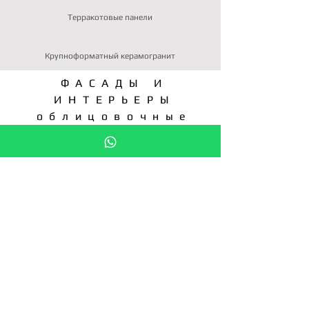
Терракотовые панели
Крупноформатный керамогранит
ФАСАДЫ И
ИНТЕРЬЕРЫ
облицовочные
материалы
ПОДЕЛИТЕСЬ В:
ЗАПРОС КП
СТАТЬ ДИСТРИБЬЮТОРОМ
Подпишитесь на новости