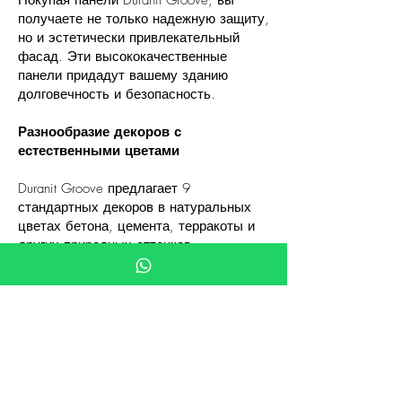
Покупая панели Duranit Groove, вы
получаете не только надежную защиту,
но и эстетически привлекательный
фасад. Эти высококачественные
панели придадут вашему зданию
долговечность и безопасность.
Разнообразие декоров с
естественными цветами
Duranit Groove предлагает 9
стандартных декоров в натуральных
цветах бетона, цемента, терракоты и
других природных оттенков,
предоставляя широкие возможности
для дизайнерских решений.
Подходит для навесных и
вентилируемых фасадов
Шлифованные негорючие панели
Duranit Groove идеальны для навесных