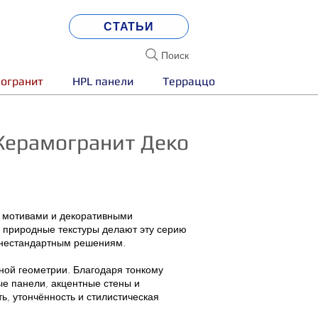
СТАТЬИ
Поиск
огранит
HPL панели
Терраццо
Керамогранит Деко
и мотивами и декоративными
 природные текстуры делают эту серию
и нестандартным решениям.
ьной геометрии. Благодаря тонкому
е панели, акцентные стены и
ь, утончённость и стилистическая