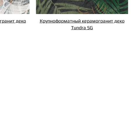
гранит деко
Крупноформатный керамогранит деко
Tundra SG