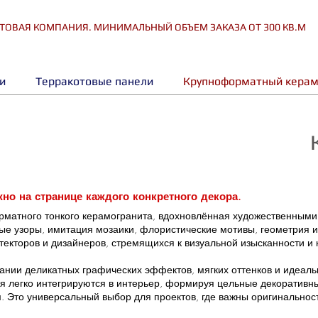
ТОВАЯ КОМПАНИЯ. МИНИМАЛЬНЫЙ ОБЪЕМ ЗАКАЗА ОТ 300 КВ.М
и
Терракотовые панели
Крупноформатный керам
о на странице каждого конкретного декора.
орматного тонкого керамогранита, вдохновлённая художественным
е узоры, имитация мозаики, флористические мотивы, геометрия и
екторов и дизайнеров, стремящихся к визуальной изысканности 
етании деликатных графических эффектов, мягких оттенков и идеал
 легко интегрируются в интерьер, формируя цельные декоративны
 Это универсальный выбор для проектов, где важны оригинальност