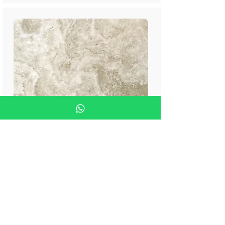
Cross Cut (поперечный срез
камня)
Камень режется перпендикулярно его
естественным венам. Этот метод создает более
равномерный узор, подчеркивая внутренние
характеристики, такие как текстуры и различные
оттенки, без выделения явных вен.