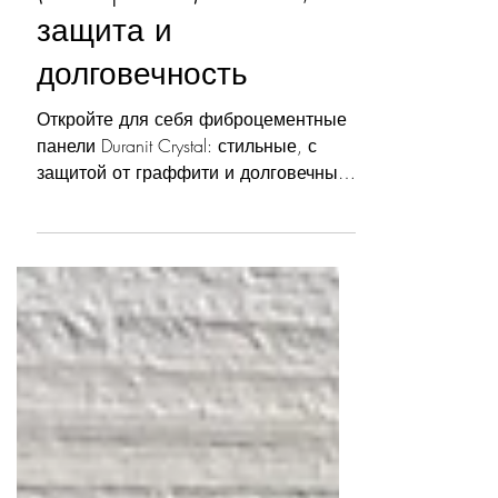
фиброцементные
панели Duranit Crystal
(Transparent): стиль,
защита и
долговечность
Откройте для себя фиброцементные
панели Duranit Crystal: стильные, с
защитой от граффити и долговечные.
Идеальны для фасадов и
интерьеров.