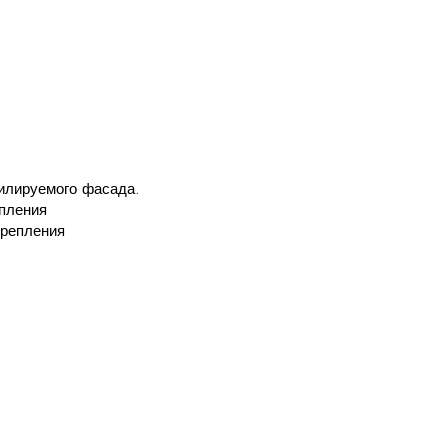
илируемого фасада.
епления
крепления