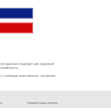
нели идеально подходят для наружной
олговечность.
о с помощью качественных, негорючих
ит
Терракотовые панели