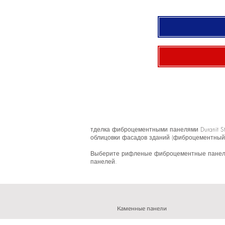
тделка фиброцементными панелями Duranit St
облицовки фасадов зданий (фиброцементный 
Выберите рифленые фиброцементные панели D
панелей.
Каменные панели