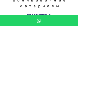
облицовочные
материалы
ПОДЕЛИТЕСЬ В:
ЗАПРОС КП
СТАТЬ ДИСТРИБЬЮТОРОМ
Подпишитесь на новости
Введите свой e-mail здесь
Подписаться сейчас
Мы в: