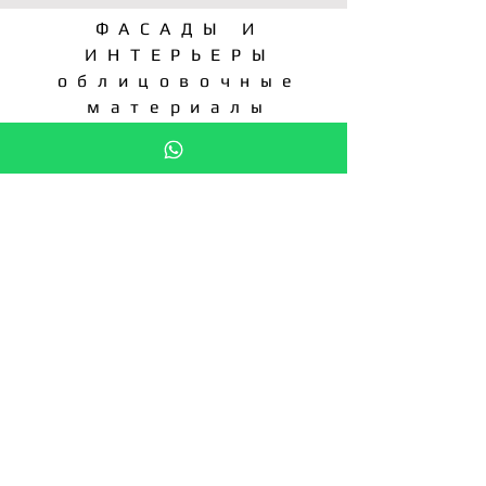
ФАСАДЫ И
ИНТЕРЬЕРЫ
облицовочные
материалы
ПОДЕЛИТЕСЬ В:
ЗАПРОС КП
СТАТЬ ДИСТРИБЬЮТОРОМ
Подпишитесь на новости
Введите свой e-mail здесь
Подписаться сейчас