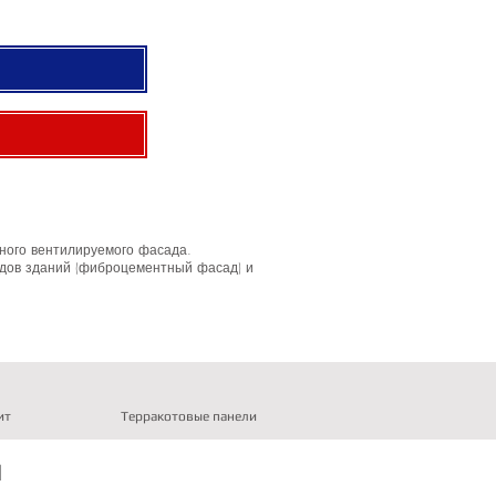
ного вентилируемого фасада.
адов зданий (фиброцементный фасад) и
ит
Терракотовые панели
Ы