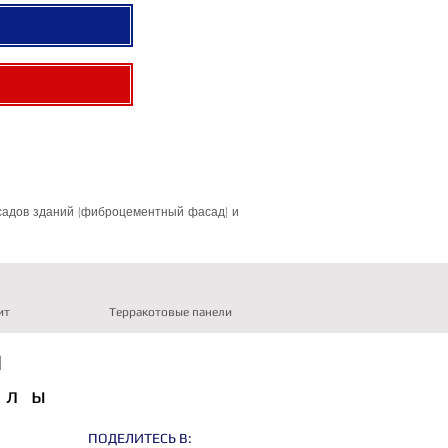
садов зданий (фиброцементный фасад) и
ит
Терракотовые панели
Ы
алы
ПОДЕЛИТЕСЬ В: