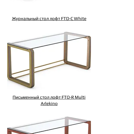
Журнальный стол лофт FTD-C White
Письменный стол лофт FTO-R Multi
Arlekino