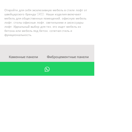
Откройте для себя эксклюзивную мебель в стиле лофт от
швейцарского бренда GRED. Наши изделия включают
мебель для общественных помещений, офисную мебель
лофт, столы офисные лофт, светильники и аксессуары
лофт. Идеальный выбор для тех, кто ищет мебель из
бетона или мебель под бетон, сочетая стиль и
функциональность.
Каменные панели
Фиброцементные панели
Терракотовые панели
Крупноформатный керамогранит
ФАСАДЫ И
ИНТЕРЬЕРЫ
облицовочные
материалы