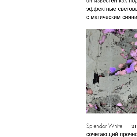
он известен как п
эффектные световы
с магическим сиян
Splendor White — э
сочетающий прочнос