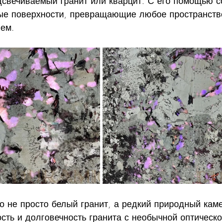
одсвечиваемый гранит или кварцит. С его помощью с
е поверхности, превращающие любое пространство
ием.
то не просто белый гранит, а редкий природный каме
ть и долговечность гранита с необычной оптическо