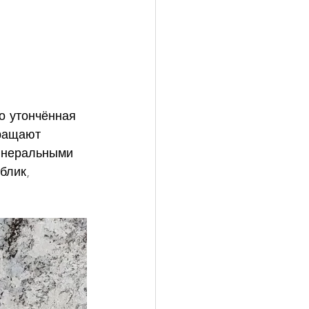
о утончённая 
вращают 
инеральными 
блик, 