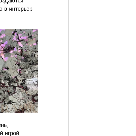
оздаются 
 в интерьер 
нь, 
й игрой. 