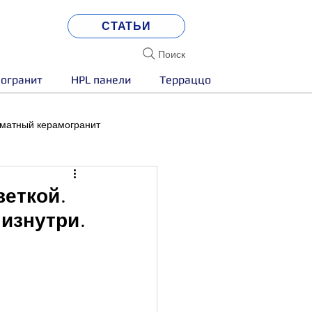
СТАТЬИ
Поиск
огранит
HPL панели
Терраццо
матный керамогранит
веткой.
 изнутри.