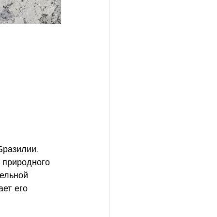
Бразилии. 
 природного 
ельной 
ает его 