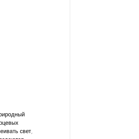
природный 
рцевых 
еивать свет, 