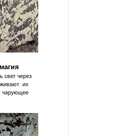
 магия
ь свет через 
живают: их 
т чарующее 