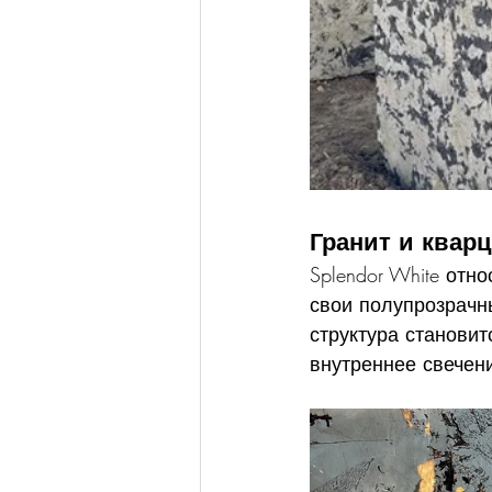
Гранит и квар
Splendor White отн
свои полупрозрачн
структура станови
внутреннее свечен