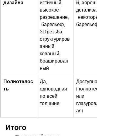
дизайна
истичный, 
й, хорошая 
высокое 
детализация,
разрешение,
 некоторые 
 барельеф, 
барельефы
3D-резьба, 
структуриров
анный, 
кованый, 
браширован
ный
Полнотелос
Да, 
Доступна 
ть
однородная 
(полнотелая 
по всей 
или 
толщине
глазурованн
ая)
Итого