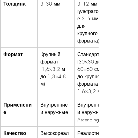
Толщина
3–30 мм
3–12 мм 
(ультратонки
е 3–5 мм 
для 
крупного 
формата)
Формат
Крупный 
Стандарт 
формат 
(30×30 до 
(1,6×3,2 м 
60×60 см) 
до 1,8×4,8 
до крупного 
м)
формата (до 
1,6×3,2 м)
Применени
Внутренние 
Внутренние 
е
и наружные
и наружные 
Ascending
Качество 
Высокореал
Реалистичны