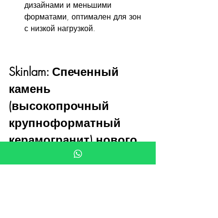
дизайнами и меньшими 
форматами, оптимален для зон 
с низкой нагрузкой.
Skinlam: Спеченный 
камень 
(высокопрочный 
крупноформатный 
керамогранит) нового 
поколения
Skinlam — это передовой спеченный 
камень, предлагающий ультратонкие 
крупноформатные панели для 
облицовки интерьеров и фасадов.