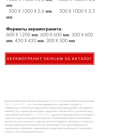
мм
500 X 1000 X 5,6 мм, 500 X 1000 X 3,5
мм
​Форматы керамогранита:​
600 X 1200 мм, 600 X 600 мм, 300 X 600
мм, 450 X 450 мм, 300 X 300 мм
КЕРАМОГРАНИТ SKINLAM SG КАТАЛОГ
Крупноформатный тонкий керамогранит SkinLam коллекции Моноколор в декоре
Basic Cemento SG — это отличное решение для создания стильных и
современных панелей для наружной облицовки фасадов зданий и интерьерных
панелей. Этот керамический гранит предлагает элегантный и утонченный вид с
характерной текстурой Basic Cemento SG, идеально подходящей для фасадных
панелей и отделки фасадными панелями. Тонкий керамогранит обеспечивает
прочность и долговечность, подходя для вентилируемых фасадов, а также для
полов и керамической плитки внутри помещений. Этот крупноформатный
керамогранит добавляет современный и индустриальный акцент в ваш проект,
сочетая стиль и функциональность.