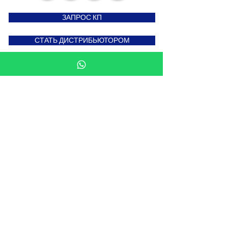
ЗАПРОС КП
СТАТЬ ДИСТРИБЬЮТОРОМ
Подпишитесь на новости
Введите свой e-mail здесь
Подписаться сейчас
Мы в: