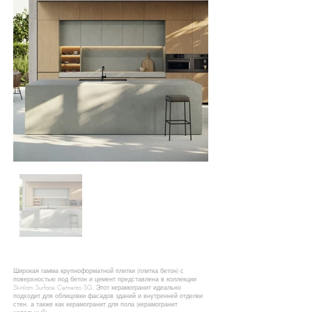
Широкая гамма крупноформатной плитки (плитка бетон) с
поверхностью под бетон и цемент представлена в коллекции
Skinlam Surface Cemento SG. Этот керамогранит идеально
подходит для облицовки фасадов зданий и внутренней отделки
стен, а также как керамогранит для пола (керамогранит