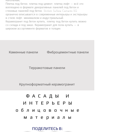
напольный).
Плитка под бетон, плитка под цемент, плитка лофт — всё это
воплощено в формате декоративных панелей под бетон и
стеновых панелей под бетон. Skinlam Surface Cemento SG
органично вписывается в современные интерьеры и экстерьеры
в стиле лофт, минимализм и индустриальный.
Керамогранит под бетон купить, плитку под бетон купить можно
со склада и под заказ. Керамогранит для пола купить — в
широком ассортименте форматов и толщин.
Каменные панели
Фиброцементные панели
Терракотовые панели
Крупноформатный керамогранит
ФАСАДЫ И
ИНТЕРЬЕРЫ
облицовочные
материалы
ПОДЕЛИТЕСЬ В: