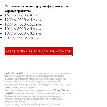
Форматы тонкого крупноформатного
керамогранита:
1600 × 1600 × 8 mm
1200 × 2780 × 5.6 mm
1200 × 1200 × 5.6 mm
1000 × 3000 × 5.6 mm
1000 × 3000 × 3.5 mm
600 × 1200 × 5.6 mm
КЕРАМОГРАНИТ SKINLAM SG КАТАЛОГ
Skinlam Pigmenta Stucco SF
— коллекция крупноформатной плитки
под бетон и цемент, идеально подходящая для облицовки
фасадов и внутренней отделки стен. Этот керамогранит под
бетон отличается стильной фактурой, вдохновлённой
урбанистическим лофт-декором, и подходит как для стен, так и в
качестве напольного покрытия.
Плитка под бетон и плитка под цемент из серии
Skinlam Pigmenta
Stucco SF.
представлена в виде декоративных панелей для стен и
фасадов, а также как прочный напольный керамогранит.
Идеальное решение для интерьеров в индустриальном и
современном стиле.
Купить плитку под бетон, керамогранит под бетон или