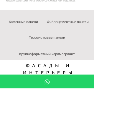
керамогранит для пола можно со склада или под заказ.
Каменные панели
Фиброцементные панели
Терракотовые панели
Крупноформатный керамогранит
ФАСАДЫ И
ИНТЕРЬЕРЫ
облицовочные
материалы
ПОДЕЛИТЕСЬ В:
ЗАПРОС КП