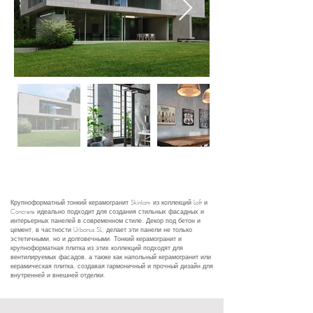
Крупноформатный тонкий керамогранит Skinlam из коллекций Loft и
Concrete идеально подходит для создания стильных фасадных и
интерьерных панелей в современном стиле. Декор под бетон и
цемент, в частности Urbanus SL, делает эти панели не только
эстетичными, но и долговечными. Тонкий керамогранит и
крупноформатная плитка из этих коллекций подходят для
вентилируемых фасадов, а также как напольный керамогранит или
керамическая плитка, создавая гармоничный и прочный дизайн для
внутренней и внешней отделки.