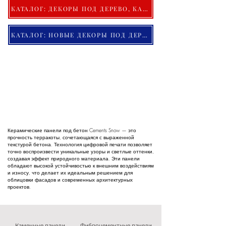
КАТАЛОГ: ДЕКОРЫ ПОД ДЕРЕВО, КАМЕНЬ И БЕТОН
КАТАЛОГ: НОВЫЕ ДЕКОРЫ ПОД ДЕРЕВО, КАМЕНЬ И БЕТОН
Керамические панели под бетон Cements Snow — это
прочность терракоты, сочетающаяся с выраженной
текстурой бетона. Технология цифровой печати позволяет
точно воспроизвести уникальные узоры и светлые оттенки,
создавая эффект природного материала. Эти панели
обладают высокой устойчивостью к внешним воздействиям
и износу, что делает их идеальным решением для
облицовки фасадов и современных архитектурных
проектов.
Каменные панели
Фиброцементные панели