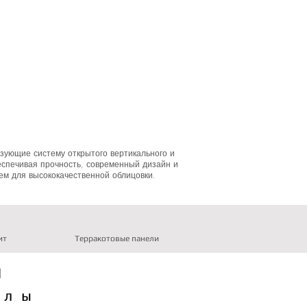
зующие систему открытого вертикального и
еспечивая прочность, современный дизайн и
ем для высококачественной облицовки.
ит
Терракотовые панели
Ы
алы