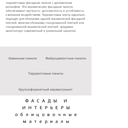
терракотовые фасадные панели с динамичным
рельефом. Эти керамические фасадные панели
обеспечивают прочность, долговечность и устойчивость
к внешним воздействиям. Терракотовые плиты идеально
подходят для облицовки зданий керамической фасадной
плиткой, включая облицовку глазурованной плиткой или
глазурованной керамической плиткой, придавая
архитектуре современный и уникальный характер.
Каменные панели
Фиброцементные панели
Терракотовые панели
Крупноформатный керамогранит
ФАСАДЫ И
ИНТЕРЬЕРЫ
облицовочные
материалы